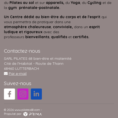
du
Pilates au sol
et sur
appareils,
du
Yoga
, du
Cycling
et de
la
gym prénatale-postnatale.
Un Centre dédié au bien-être du corps et de l'esprit
qui
vous permettra de pratiquer dans une
atmosphère
chaleureuse
,
conviviale,
dans un
esprit
ludique et rigoureux
avec des
professeurs
bienveillants
,
qualifiés
et
certifiés.
Contactez-nous
SARL PILATES 68 bien-être et maternité
Cité de l'Habitat - Route de Thann
68460 LUTTERBACH
Par e-mail
Suivez-nous
© 2026 www.pilates68.com -
Propulsé par