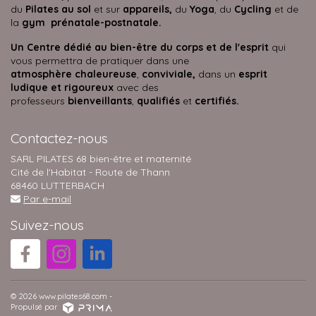
du
Pilates au sol
et sur
appareils,
du
Yoga
, du
Cycling
et de
la
gym prénatale-postnatale.
Un Centre dédié au bien-être du corps et de l'esprit
qui
vous permettra de pratiquer dans une
atmosphère
chaleureuse
,
conviviale,
dans un
esprit
ludique et rigoureux
avec des
professeurs
bienveillants
,
qualifiés
et
certifiés.
Contactez-nous
SARL PILATES 68 bien-être et maternité
Cité de l'Habitat - Route de Thann
68460 LUTTERBACH
Par e-mail
Suivez-nous
© 2026 www.pilates68.com -
Propulsé par