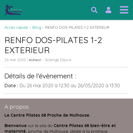
Accès rapide
Blog
RENFO DOS-PILATES 1-2 EXTERIEUR
RENFO DOS-PILATES 1-2
EXTERIEUR
26 mai 2020
Auteur :
Solange Dijoux
Détails de l'évènement :
Date :
Du
26 mai 2020
à 12:30
au
26/05/2020
à 13:30
A propos
Le Centre Pilates 68 Proche de Mulhouse.
Bienvenue
sur le site du
Centre Pilates 68 bien-être et
maternité,
proche de Mulhouse, dédié à la pratique