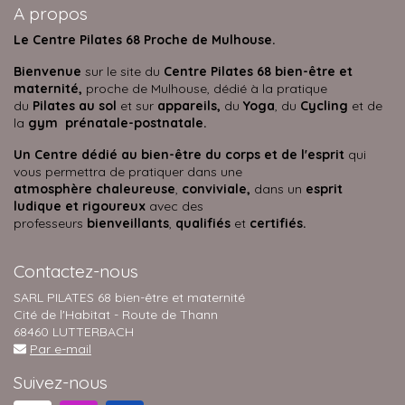
A propos
Le Centre Pilates 68 Proche de Mulhouse.
Bienvenue
sur le site du
Centre Pilates 68 bien-être et
maternité,
proche de Mulhouse, dédié à la pratique
du
Pilates au sol
et sur
appareils,
du
Yoga
, du
Cycling
et de
la
gym prénatale-postnatale.
Un Centre dédié au bien-être du corps et de l'esprit
qui
vous permettra de pratiquer dans une
atmosphère
chaleureuse
,
conviviale,
dans un
esprit
ludique et rigoureux
avec des
professeurs
bienveillants
,
qualifiés
et
certifiés.
Contactez-nous
SARL PILATES 68 bien-être et maternité
Cité de l'Habitat - Route de Thann
68460 LUTTERBACH
Par e-mail
Suivez-nous