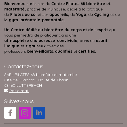
Bienvenue
sur le site du
Centre Pilates 68 bien-être et
maternité,
proche de Mulhouse, dédié à la pratique
du
Pilates au sol
et sur
appareils,
du
Yoga
, du
Cycling
et de
la
gym prénatale-postnatale.
Un Centre dédié au bien-être du corps et de l'esprit
qui
vous permettra de pratiquer dans une
atmosphère
chaleureuse
,
conviviale,
dans un
esprit
ludique et rigoureux
avec des
professeurs
bienveillants
,
qualifiés
et
certifiés.
Contactez-nous
SARL PILATES 68 bien-être et maternité
Cité de l'Habitat - Route de Thann
68460 LUTTERBACH
Par e-mail
Suivez-nous