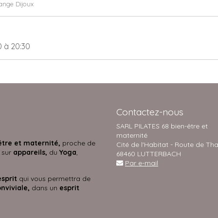
ange Dijoux
0
à 20:30
Contactez-nous
SARL PILATES 68 bien-être et
maternité
être et maternité,
proche de
Cité de l'Habitat - Route de Th
 sur
appareils,
du
Yoga
,
68460 LUTTERBACH
Par e-mail
esprit
qui vous permettra de
nviviale,
dans un
esprit
s.