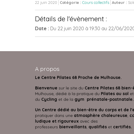
22 juin 2020
Catégorie :
Cours collectifs
Auteur :
Sol
Détails de l'évènement :
Date :
Du
22 juin 2020
à 19:30
au
22/06/202
A propos
Le Centre Pilates 68 Proche de Mulhouse.
Bienvenue
sur le site du
Centre Pilates 68 bien-
Mulhouse, dédié à la pratique du
Pilates au sol
et
du
Cycling
et de la
gym prénatale-postnatale.
Un Centre dédié au bien-être du corps et de l'
pratiquer dans une
atmosphère
chaleureuse
,
co
ludique et rigoureux
avec des
professeurs
bienveillants
,
qualifiés
et
certifié