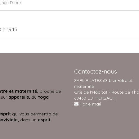
ange Dijoux
0
à 19:15
Contactez-nous
SARL PILATES 68 bien-être et
maternité
être et maternité,
proche de
Cité de l'Habitat - Route de Th
 sur
appareils,
du
Yoga
,
68460 LUTTERBACH
Par e-mail
esprit
qui vous permettra de
nviviale,
dans un
esprit
s.