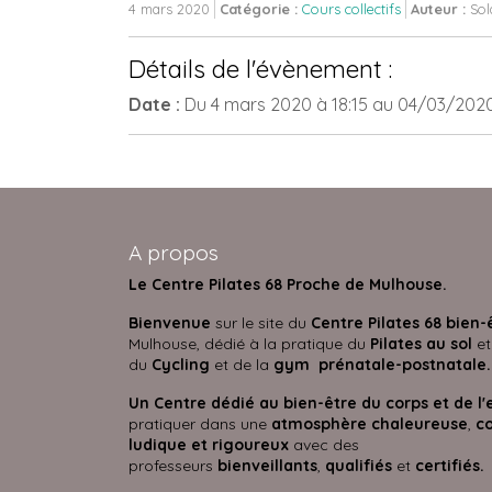
4 mars 2020
Catégorie :
Cours collectifs
Auteur :
Sol
Détails de l'évènement :
Date :
Du
4 mars 2020
à 18:15
au
04/03/202
A propos
Le Centre Pilates 68 Proche de Mulhouse.
Bienvenue
sur le site du
Centre Pilates 68 bien-
Mulhouse, dédié à la pratique du
Pilates au sol
et
du
Cycling
et de la
gym prénatale-postnatale.
Un Centre dédié au bien-être du corps et de l'
pratiquer dans une
atmosphère
chaleureuse
,
co
ludique et rigoureux
avec des
professeurs
bienveillants
,
qualifiés
et
certifié