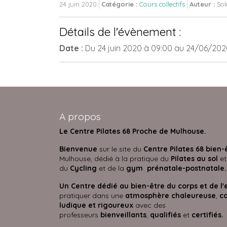
24 juin 2020
Catégorie :
Cours collectifs
Auteur :
Sol
Détails de l'évènement :
Date :
Du
24 juin 2020
à 09:00
au
24/06/20
A propos
Le Centre Pilates 68 Proche de Mulhouse.
Bienvenue
sur le site du
Centre Pilates 68 bien-
Mulhouse, dédié à la pratique du
Pilates au sol
et
du
Cycling
et de la
gym prénatale-postnatale.
Un Centre dédié au bien-être du corps et de l'
pratiquer dans une
atmosphère
chaleureuse
,
co
ludique et rigoureux
avec des
professeurs
bienveillants
,
qualifiés
et
certifié