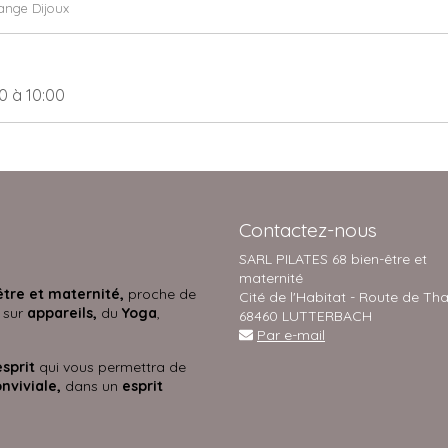
ange Dijoux
20
à 10:00
Contactez-nous
SARL PILATES 68 bien-être et
maternité
être et maternité,
proche de
Cité de l'Habitat - Route de Th
 sur
appareils,
du
Yoga
,
68460 LUTTERBACH
Par e-mail
esprit
qui vous permettra de
nviviale,
dans un
esprit
s.