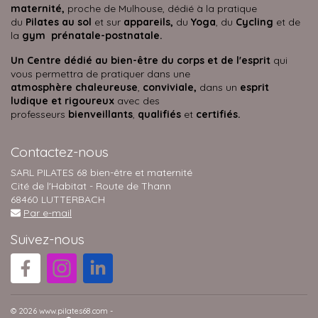
maternité,
proche de Mulhouse, dédié à la pratique
du
Pilates au sol
et sur
appareils,
du
Yoga
, du
Cycling
et de
la
gym prénatale-postnatale.
Un Centre dédié au bien-être du corps et de l'esprit
qui
vous permettra de pratiquer dans une
atmosphère
chaleureuse
,
conviviale,
dans un
esprit
ludique et rigoureux
avec des
professeurs
bienveillants
,
qualifiés
et
certifiés.
Contactez-nous
SARL PILATES 68 bien-être et maternité
Cité de l'Habitat - Route de Thann
68460 LUTTERBACH
Par e-mail
Suivez-nous
© 2026 www.pilates68.com -