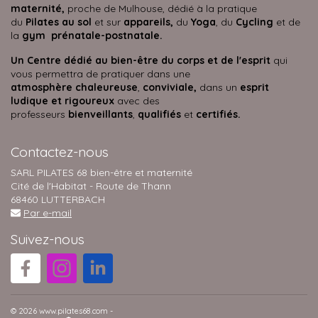
maternité,
proche de Mulhouse, dédié à la pratique
du
Pilates au sol
et sur
appareils,
du
Yoga
, du
Cycling
et de
la
gym prénatale-postnatale.
Un Centre dédié au bien-être du corps et de l'esprit
qui
vous permettra de pratiquer dans une
atmosphère
chaleureuse
,
conviviale,
dans un
esprit
ludique et rigoureux
avec des
professeurs
bienveillants
,
qualifiés
et
certifiés.
Contactez-nous
SARL PILATES 68 bien-être et maternité
Cité de l'Habitat - Route de Thann
68460 LUTTERBACH
Par e-mail
Suivez-nous
© 2026 www.pilates68.com -