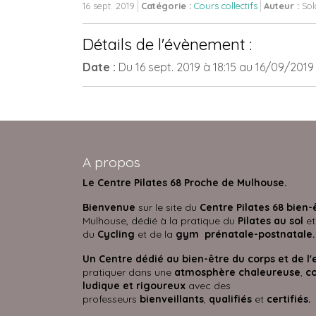
16 sept. 2019
Catégorie :
Cours collectifs
Auteur :
Sol
Détails de l'évènement :
Date :
Du
16 sept. 2019
à 18:15
au
16/09/201
A propos
Le Centre Pilates 68 Proche de Mulhouse.
Bienvenue
sur le site du
Centre Pilates 68 bien-
Mulhouse, dédié à la pratique du
Pilates au sol
et
du
Cycling
et de la
gym prénatale-postnatale.
Un Centre dédié au bien-être du corps et de l'
pratiquer dans une
atmosphère
chaleureuse
,
co
ludique et rigoureux
avec des
professeurs
bienveillants
,
qualifiés
et
certifié