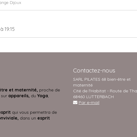
ange Dijoux
9
à 19:15
Contactez-nous
SARL PILATES 68 bien-être et
maternité
être et maternité,
proche de
Cité de l'Habitat - Route de Th
 sur
appareils,
du
Yoga
,
68460 LUTTERBACH
Par e-mail
esprit
qui vous permettra de
nviviale,
dans un
esprit
s.