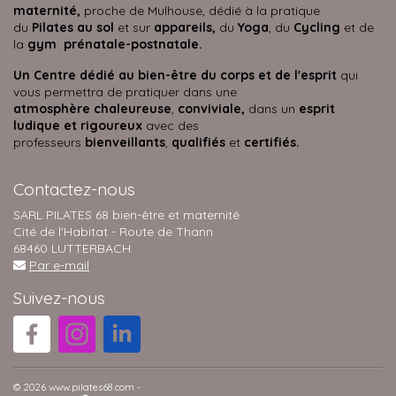
maternité,
proche de Mulhouse, dédié à la pratique
du
Pilates au sol
et sur
appareils,
du
Yoga
, du
Cycling
et de
la
gym prénatale-postnatale.
Un Centre dédié au bien-être du corps et de l'esprit
qui
vous permettra de pratiquer dans une
atmosphère
chaleureuse
,
conviviale,
dans un
esprit
ludique et rigoureux
avec des
professeurs
bienveillants
,
qualifiés
et
certifiés.
Contactez-nous
SARL PILATES 68 bien-être et maternité
Cité de l'Habitat - Route de Thann
68460 LUTTERBACH
Par e-mail
Suivez-nous
© 2026 www.pilates68.com -