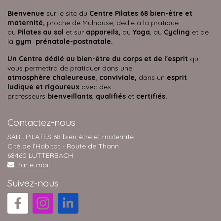
Bienvenue
sur le site du
Centre Pilates 68 bien-être et
maternité,
proche de Mulhouse, dédié à la pratique
du
Pilates au sol
et sur
appareils,
du
Yoga
, du
Cycling
et de
la
gym prénatale-postnatale.
Un Centre dédié au bien-être du corps et de l'esprit
qui
vous permettra de pratiquer dans une
atmosphère
chaleureuse
,
conviviale,
dans un
esprit
ludique et rigoureux
avec des
professeurs
bienveillants
,
qualifiés
et
certifiés.
Contactez-nous
SARL PILATES 68 bien-être et maternité
Cité de l'Habitat - Route de Thann
68460 LUTTERBACH
Par e-mail
Suivez-nous