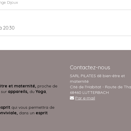
nge Dijoux
à 20:30
Contactez-nous
SARL PILATES 68 bien-être et
maternité
être et maternité,
proche de
Cité de l'Habitat - Route de Th
 sur
appareils,
du
Yoga
,
68460 LUTTERBACH
Par e-mail
esprit
qui vous permettra de
nviviale,
dans un
esprit
s.