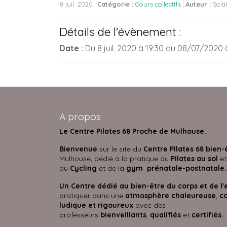
8 juil. 2020
Catégorie :
Cours collectifs
Auteur :
Sola
Détails de l'évènement :
Date :
Du
8 juil. 2020
à 19:30
au
08/07/2020
A propos
Le Centre Pilates 68 Proche de Mulhouse.
Bienvenue
sur le site du
Centre Pilates 68 bien-
Mulhouse, dédié à la pratique du
Pilates au sol
et
du
Cycling
et de la
gym prénatale-postnatale.
Un Centre dédié au bien-être du corps et de l'
pratiquer dans une
atmosphère
chaleureuse
,
co
ludique et rigoureux
avec des
professeurs
bienveillants
,
qualifiés
et
certifié