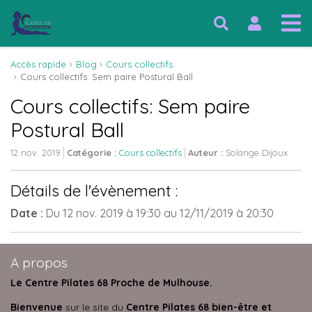
Accès rapide
Blog
Cours collectifs
Cours collectifs: Sem paire Postural Ball
Cours collectifs: Sem paire
Postural Ball
12 nov. 2019
Catégorie :
Cours collectifs
Auteur :
Solange Dijoux
Détails de l'évènement :
Date :
Du
12 nov. 2019
à 19:30
au
12/11/2019
à 20:30
A propos
Le Centre Pilates 68 Proche de Mulhouse.
Bienvenue
sur le site du
Centre Pilates 68 bien-être et