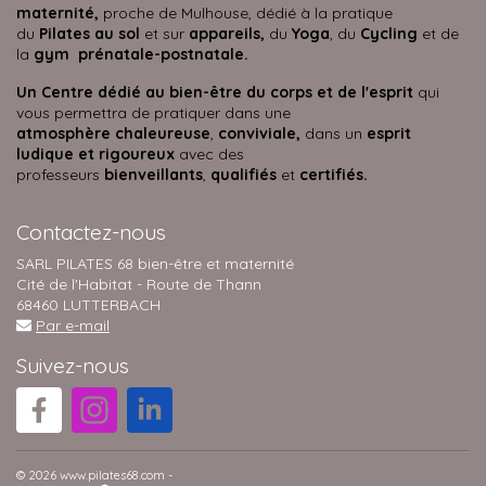
maternité,
proche de Mulhouse, dédié à la pratique
du
Pilates au sol
et sur
appareils,
du
Yoga
, du
Cycling
et de
la
gym prénatale-postnatale.
Un Centre dédié au bien-être du corps et de l'esprit
qui
vous permettra de pratiquer dans une
atmosphère
chaleureuse
,
conviviale,
dans un
esprit
ludique et rigoureux
avec des
professeurs
bienveillants
,
qualifiés
et
certifiés.
Contactez-nous
SARL PILATES 68 bien-être et maternité
Cité de l'Habitat - Route de Thann
68460 LUTTERBACH
Par e-mail
Suivez-nous
© 2026 www.pilates68.com -