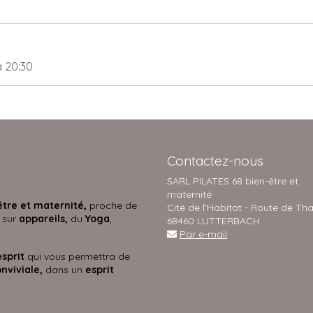
à 20:30
Contactez-nous
SARL PILATES 68 bien-être et
maternité
être et maternité,
proche de
Cité de l'Habitat - Route de Th
 sur
appareils,
du
Yoga
,
68460 LUTTERBACH
Par e-mail
esprit
qui vous permettra de
nviviale,
dans un
esprit
s.