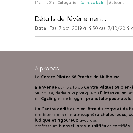
17 oct. 2019
Catégorie :
Cours collectifs
Auteur :
Détails de l'évènement :
Date :
Du
17 oct. 2019
à 19:30
au
17/10/2019
A propos
Le Centre Pilates 68 Proche de Mulhouse.
Bienvenue
sur le site du
Centre Pilates 68 bien-
Mulhouse, dédié à la pratique du
Pilates au sol
et
du
Cycling
et de la
gym prénatale-postnatale.
Un Centre dédié au bien-être du corps et de l'
pratiquer dans une
atmosphère
chaleureuse
,
co
ludique et rigoureux
avec des
professeurs
bienveillants
,
qualifiés
et
certifié