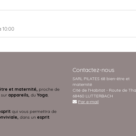
à 10:00
Contactez-nous
SARL PILATES 68 bien-être et
maternité
être et maternité,
proche de
Cité de l'Habitat - Route de Th
 sur
appareils,
du
Yoga
,
68460 LUTTERBACH
Par e-mail
esprit
qui vous permettra de
nviviale,
dans un
esprit
s.