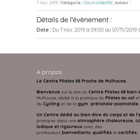
7 nov. 2019
Catégorie :
Cours collectifs
Auteur :
Détails de l'évènement :
Date :
Du
7 nov. 2019
à 09:00
au
07/11/2019
A propos
Le Centre Pilates 68 Proche de Mulhouse.
Bienvenue
sur le site du
Centre Pilates 68 bien-
Mulhouse, dédié à la pratique du
Pilates au sol
et
du
Cycling
et de la
gym prénatale-postnatale.
Un Centre dédié au bien-être du corps et de l'
pratiquer dans une
atmosphère
chaleureuse
,
co
ludique et rigoureux
avec des
professeurs
bienveillants
,
qualifiés
et
certifié