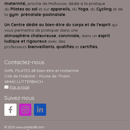
maternité,
proche de Mulhouse, dédié à la pratique
du
Pilates au sol
et sur
appareils,
du
Yoga
, du
Cycling
et de
la
gym prénatale-postnatale.
Un Centre dédié au bien-être du corps et de l'esprit
qui
vous permettra de pratiquer dans une
atmosphère
chaleureuse
,
conviviale,
dans un
esprit
ludique et rigoureux
avec des
professeurs
bienveillants
,
qualifiés
et
certifiés.
Contactez-nous
SARL PILATES 68 bien-être et maternité
Cité de l'Habitat - Route de Thann
68460 LUTTERBACH
Par e-mail
Suivez-nous
© 2026 www.pilates68.com -