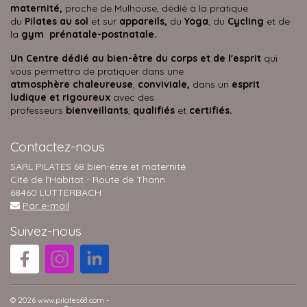
maternité,
proche de Mulhouse, dédié à la pratique
du
Pilates au sol
et sur
appareils,
du
Yoga
, du
Cycling
et de
la
gym prénatale-postnatale.
Un Centre dédié au bien-être du corps et de l'esprit
qui
vous permettra de pratiquer dans une
atmosphère
chaleureuse
,
conviviale,
dans un
esprit
ludique et rigoureux
avec des
professeurs
bienveillants
,
qualifiés
et
certifiés.
Contactez-nous
SARL PILATES 68 bien-être et maternité
Cité de l'Habitat - Route de Thann
68460 LUTTERBACH
Par e-mail
Suivez-nous
© 2026 www.pilates68.com -