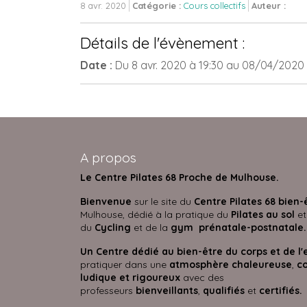
8 avr. 2020
Catégorie :
Cours collectifs
Auteur :
Détails de l'évènement :
Date :
Du
8 avr. 2020
à 19:30
au
08/04/2020
A propos
Le Centre Pilates 68 Proche de Mulhouse.
Bienvenue
sur le site du
Centre Pilates 68 bien-
Mulhouse, dédié à la pratique du
Pilates au sol
et
du
Cycling
et de la
gym prénatale-postnatale.
Un Centre dédié au bien-être du corps et de l'
pratiquer dans une
atmosphère
chaleureuse
,
co
ludique et rigoureux
avec des
professeurs
bienveillants
,
qualifiés
et
certifié