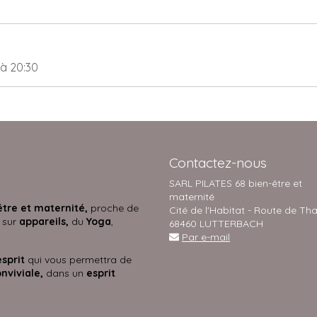
à 20:30
Contactez-nous
SARL PILATES 68 bien-être et
maternité
être et maternité,
proche de
Cité de l'Habitat - Route de Th
 sur
appareils,
du
Yoga
,
68460 LUTTERBACH
Par e-mail
esprit
qui vous permettra de
nviviale,
dans un
esprit
s.