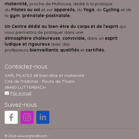
maternité,
proche de Mulhouse, dédié à la pratique
du
Pilates au sol
et sur
appareils,
du
Yoga
, du
Cycling
et de
la
gym prénatale-postnatale.
Un Centre dédié au bien-être du corps et de l'esprit
qui
vous permettra de pratiquer dans une
atmosphère
chaleureuse
,
conviviale,
dans un
esprit
ludique et rigoureux
avec des
professeurs
bienveillants
,
qualifiés
et
certifiés.
Contactez-nous
SARL PILATES 68 bien-être et maternité
Cité de l'Habitat - Route de Thann
68460 LUTTERBACH
Par e-mail
Suivez-nous
© 2026 www.pilates68.com -