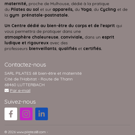
maternité,
proche de Mulhouse, dédié à la pratique
du
Pilates au sol
et sur
appareils,
du
Yoga
, du
Cycling
et de
la
gym prénatale-postnatale.
Un Centre dédié au bien-être du corps et de l'esprit
qui
vous permettra de pratiquer dans une
atmosphère
chaleureuse
,
conviviale,
dans un
esprit
ludique et rigoureux
avec des
professeurs
bienveillants
,
qualifiés
et
certifiés.
Contactez-nous
SARL PILATES 68 bien-être et maternité
Cité de l'Habitat - Route de Thann
68460 LUTTERBACH
Par e-mail
Suivez-nous
© 2026 www.pilates68.com -