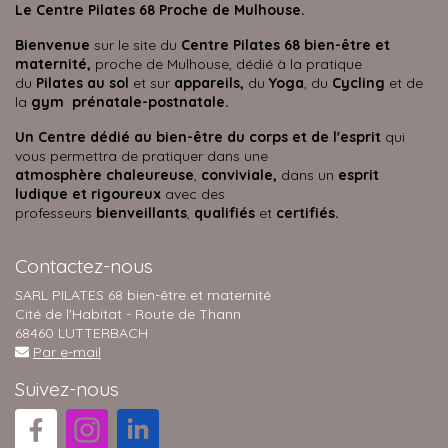
Le Centre Pilates 68 Proche de Mulhouse.
Bienvenue
sur le site du
Centre Pilates 68 bien-être et
maternité,
proche de Mulhouse, dédié à la pratique
du
Pilates au sol
et sur
appareils,
du
Yoga
, du
Cycling
et de
la
gym prénatale-postnatale.
Un Centre dédié au bien-être du corps et de l'esprit
qui
vous permettra de pratiquer dans une
atmosphère
chaleureuse
,
conviviale,
dans un
esprit
ludique et rigoureux
avec des
professeurs
bienveillants
,
qualifiés
et
certifiés.
Contactez-nous
SARL PILATES 68 bien-être et maternité
Cité de l'Habitat - Route de Thann
68460 LUTTERBACH
Par e-mail
Suivez-nous