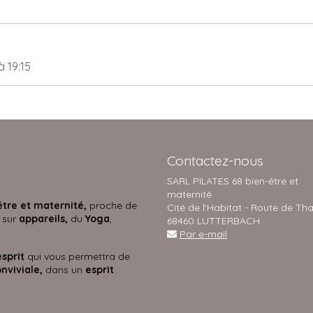
à 19:15
Contactez-nous
SARL PILATES 68 bien-être et
maternité
être et maternité,
proche de
Cité de l'Habitat - Route de Th
 sur
appareils,
du
Yoga
,
68460 LUTTERBACH
Par e-mail
esprit
qui vous permettra de
nviviale,
dans un
esprit
s.