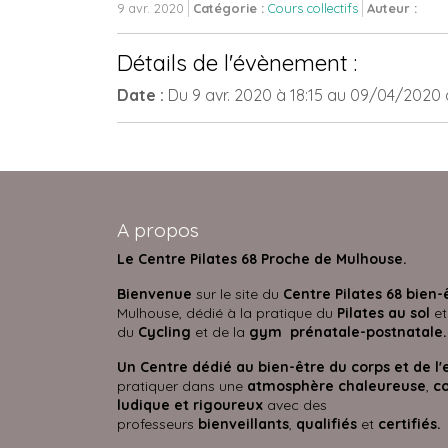
9 avr. 2020
Catégorie :
Cours collectifs
Auteur :
Détails de l'évènement :
Date :
Du
9 avr. 2020
à 18:15
au
09/04/2020
A propos
Le Centre Pilates 68 Proche de Mulhouse.
Bienvenue
sur le site du
Centre Pilates 68 bien-
Mulhouse, dédié à la pratique du
Pilates au sol
et
du
Cycling
et de la
gym prénatale-postnatale.
Un Centre dédié au bien-être du corps et de l'
pratiquer dans une
atmosphère
chaleureuse
,
co
ludique et rigoureux
avec des
professeurs
bienveillants
,
qualifiés
et
certifié