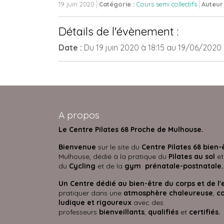
19 juin 2020
Catégorie :
Cours semi collectifs
Auteur
Détails de l'évènement :
Date :
Du
19 juin 2020
à 18:15
au
19/06/2020
A propos
Le Centre Pilates 68 Proche de Mulhouse.
Bienvenue
sur le site du
Centre Pilates 68 bien-
Mulhouse, dédié à la pratique du
Pilates au sol
et
du
Cycling
et de la
gym prénatale-postnatale.
Un Centre dédié au bien-être du corps et de l'
pratiquer dans une
atmosphère
chaleureuse
,
co
ludique et rigoureux
avec des
professeurs
bienveillants
,
qualifiés
et
certifié