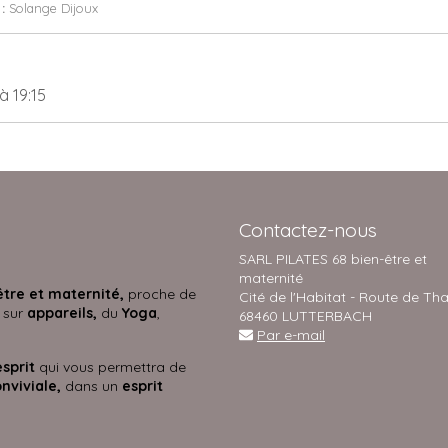
 :
Solange Dijoux
à 19:15
Contactez-nous
SARL PILATES 68 bien-être et
maternité
être et maternité,
proche de
Cité de l'Habitat - Route de Th
 sur
appareils,
du
Yoga
,
68460 LUTTERBACH
Par e-mail
esprit
qui vous permettra de
nviviale,
dans un
esprit
s.