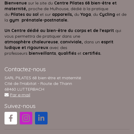
Bienvenue
sur le site du
Centre Pilates 68 bien-être et
maternité,
proche de Mulhouse, dédié à la pratique
du
Pilates au sol
et sur
appareils,
du
Yoga
, du
Cycling
et de
la
gym prénatale-postnatale.
Un Centre dédié au bien-être du corps et de l'esprit
qui
vous permettra de pratiquer dans une
atmosphère
chaleureuse
,
conviviale,
dans un
esprit
ludique et rigoureux
avec des
professeurs
bienveillants
,
qualifiés
et
certifiés.
Contactez-nous
SARL PILATES 68 bien-être et maternité
Cité de l'Habitat - Route de Thann
68460 LUTTERBACH
Par e-mail
Suivez-nous