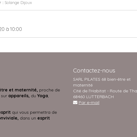
r :
Solange Dijoux
20
à 10:00
Contactez-nous
SARL PILATES 68 bien-être et
maternité
être et maternité,
proche de
Cité de l'Habitat - Route de Th
 sur
appareils,
du
Yoga
,
68460 LUTTERBACH
Par e-mail
esprit
qui vous permettra de
nviviale,
dans un
esprit
s.