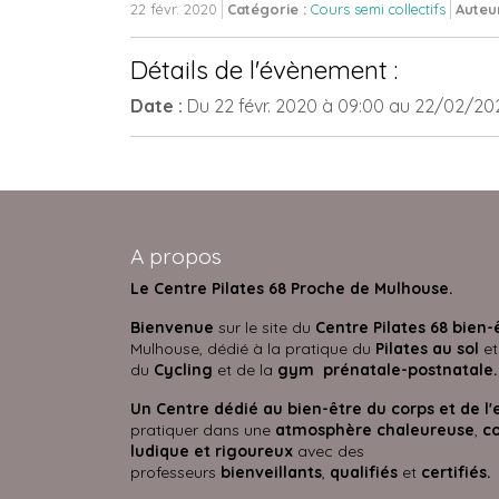
22 févr. 2020
Catégorie :
Cours semi collectifs
Auteu
Détails de l'évènement :
Date :
Du
22 févr. 2020
à 09:00
au
22/02/20
A propos
Le Centre Pilates 68 Proche de Mulhouse.
Bienvenue
sur le site du
Centre Pilates 68 bien-
Mulhouse, dédié à la pratique du
Pilates au sol
et
du
Cycling
et de la
gym prénatale-postnatale.
Un Centre dédié au bien-être du corps et de l'
pratiquer dans une
atmosphère
chaleureuse
,
co
ludique et rigoureux
avec des
professeurs
bienveillants
,
qualifiés
et
certifié