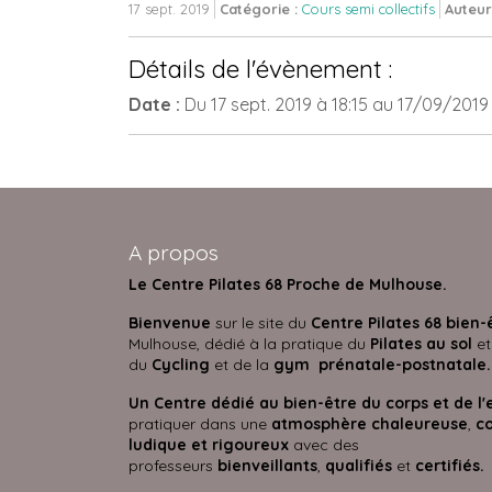
17 sept. 2019
Catégorie :
Cours semi collectifs
Auteur
Détails de l'évènement :
Date :
Du
17 sept. 2019
à 18:15
au
17/09/201
A propos
Le Centre Pilates 68 Proche de Mulhouse.
Bienvenue
sur le site du
Centre Pilates 68 bien-
Mulhouse, dédié à la pratique du
Pilates au sol
et
du
Cycling
et de la
gym prénatale-postnatale.
Un Centre dédié au bien-être du corps et de l'
pratiquer dans une
atmosphère
chaleureuse
,
co
ludique et rigoureux
avec des
professeurs
bienveillants
,
qualifiés
et
certifié