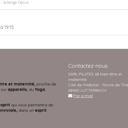
 :
Solange Dijoux
9
à 19:15
Contactez-nous
SARL PILATES 68 bien-être et
maternité
être et maternité,
proche de
Cité de l'Habitat - Route de Th
 sur
appareils,
du
Yoga
,
68460 LUTTERBACH
Par e-mail
esprit
qui vous permettra de
nviviale,
dans un
esprit
s.