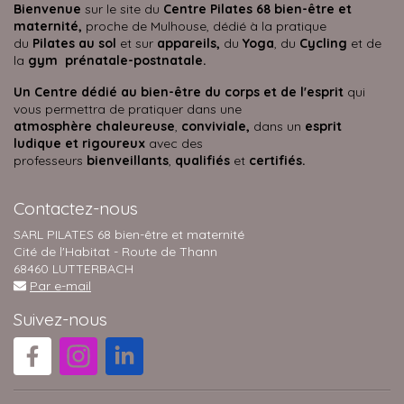
Bienvenue
sur le site du
Centre Pilates 68 bien-être et
maternité,
proche de Mulhouse, dédié à la pratique
du
Pilates au sol
et sur
appareils,
du
Yoga
, du
Cycling
et de
la
gym prénatale-postnatale.
Un Centre dédié au bien-être du corps et de l'esprit
qui
vous permettra de pratiquer dans une
atmosphère
chaleureuse
,
conviviale,
dans un
esprit
ludique et rigoureux
avec des
professeurs
bienveillants
,
qualifiés
et
certifiés.
Contactez-nous
SARL PILATES 68 bien-être et maternité
Cité de l'Habitat - Route de Thann
68460 LUTTERBACH
Par e-mail
Suivez-nous