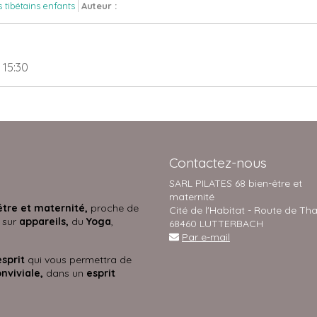
s tibétains enfants
Auteur :
 15:30
Contactez-nous
SARL PILATES 68 bien-être et
maternité
être et maternité,
proche de
Cité de l'Habitat - Route de Th
 sur
appareils,
du
Yoga
,
68460 LUTTERBACH
Par e-mail
esprit
qui vous permettra de
nviviale,
dans un
esprit
s.