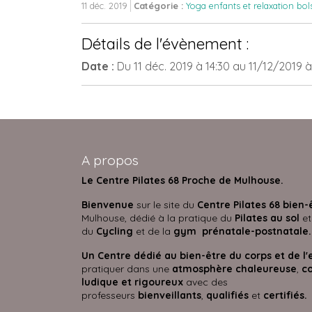
11 déc. 2019
Catégorie :
Yoga enfants et relaxation bol
Détails de l'évènement :
Date :
Du
11 déc. 2019
à 14:30
au
11/12/2019
à
A propos
Le Centre Pilates 68 Proche de Mulhouse.
Bienvenue
sur le site du
Centre Pilates 68 bien-
Mulhouse, dédié à la pratique du
Pilates au sol
et
du
Cycling
et de la
gym prénatale-postnatale.
Un Centre dédié au bien-être du corps et de l'
pratiquer dans une
atmosphère
chaleureuse
,
co
ludique et rigoureux
avec des
professeurs
bienveillants
,
qualifiés
et
certifié